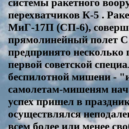
системы ракетного воор
перехватчиков К-5 . Рак
МиГ-17П (СП-6), соверш
прямолинейный полет С а
предпринято несколько 
первой советской специ
беспилотной мишени - 
самолетам-мишеням нача
успех пришел в праздни
осуществлялся неподале
всем более или менее с