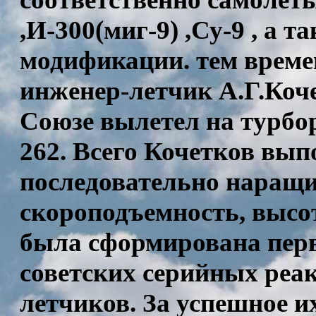
,И-300(миг-9) ,Су-9 , а 
модификации. тем времен
инженер-летчик А.Г.Коч
Союзе вылетел на турбо
262. Всего Кочетков вып
последовательно наращи
скороподъемность, высот
была сформирована перв
советских серийных реа
летчиков. За успешное и