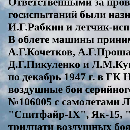
Ответственными за прове
госиспытаний были наз
И.Г.Рабкин и летчик-ис
В облете машины прини
А.Г.Кочетков, А.Г.Прош
Д.Г.Пикуленко и Л.М.Ку
по декабрь 1947 г. в Г
воздушные бои серийног
№106005 с самолетами Л
"Спитфайр-IX", Як-15, "
тридцати воздушных бо