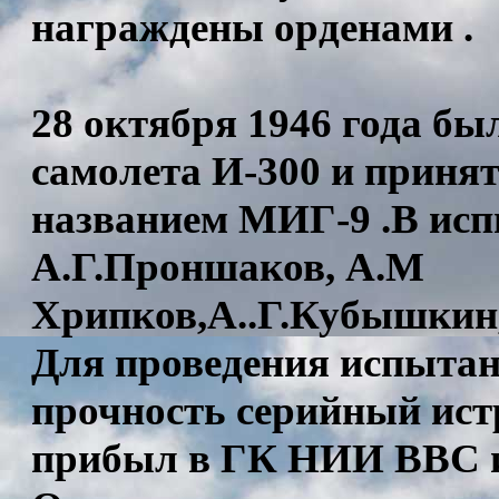
награждены орденами .
28 октября 1946 года б
самолета И-300 и принят
названием МИГ-9 .В ис
А.Г.Проншаков, А.М
Хрипков,А..Г.Кубышкин,
Для проведения испыта
прочность серийный ис
прибыл в ГК НИИ ВВС из