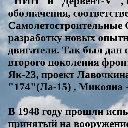
"НИН" и "Дервент-V" ,
обозначения, соответстве
Самолетостроительные 
разработку новых опытн
двигатели. Так был дан
второго поколения фрон
Як-23, проект Лавочкин
"174"(Ла-15) , Микояна 
В 1948 году прошли исп
принятый на вооружени