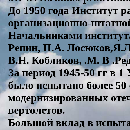
До 1950 года Институт р
организационно-штатной 
Начальниками института
Репин, П.А. Лосюков,Я.Л
В.Н. Кобликов, .М. В .Ре
За период 1945-50 гг в
было испытано более 50
модернизированных отеч
вертолетов.
Большой вклад в испыта