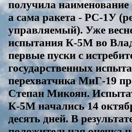
получила наименование 
а сама ракета - РС-1У (
управляемый). Уже весно
испытания К-5М во Влад
первые пуски с истреби
государственных испыта
перехватчика МиГ-19 пр
Степан Микоян. Испыта
К-5М начались 14 октябр
десять дней. В результат
положительная оценка н