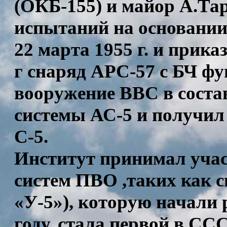
(ОКБ-155) и майор А.Та
испытаний на основани
22 марта 1955 г. и прик
г снаряд АРС-57 с БЧ фу
вооружение ВВС в соста
системы АС-5 и получил
С-5.
Институт принимал учас
систем ПВО ,таких как с
«У-5»), которую начали 
году, стала первой в СС