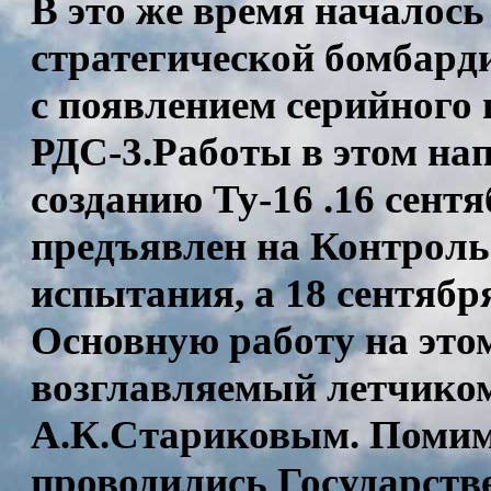
В это же время началось
стратегической бомбард
с появлением серийного
РДС-3.Работы в этом на
созданию Ту-16 .16 сентя
предъявлен на Контроль
испытания, а 18 сентяб
Основную работу на это
возглавляемый летчико
А.К.Стариковым. Помимо
проводились Государств