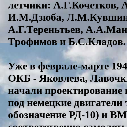
летчики: А.Г.Кочетков,
И.М.Дзюба, Л.М.Кувшино
А.Г.Тереньтьев, А.А.Ман
Трофимов и Б.С.Кладов.
Уже в феврале-марте 194
ОКБ - Яковлева, Лавочк
начали проектирование 
под немецкие двигатели
обозначение РД-10) и BM
соответственно самолеты