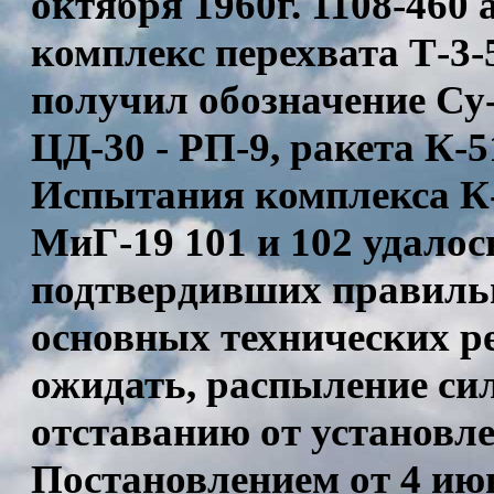
октября 1960г. 1108-460
комплекс перехвата Т-3-
получил обозначение Су-9
ЦД-30 - РП-9, ракета К-
Испытания комплекса К-7
МиГ-19 101 и 102 удалос
подтвердивших правильн
основных технических р
ожидать, распыление си
отставанию от установл
Постановлением от 4 июн