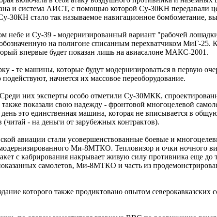
на и система АИСТ, с помощью которой Су-30КН передавали це
у-30КН стало так называемое навигационное бомбометание, вы
ом небе и Су-39 - модернизированный вариант "рабочей лошадк
 обозначенную на полигоне списанным перехватчиком МиГ-25. К
рый впервые будет показан лишь на авиасалоне МАКС-2001.
рку - те машины, которые будут модернизироваться в первую оч
 подействуют, начнется их массовое переоборудование.
 Среди них эксперты особо отметили Су-30МКК, спроектирован
акже показали свою надежду - фронтовой многоцелевой самоле
 день это единственная машина, которая не вписывается в общ
 (читай - на деньги от зарубежных контрактов).
ской авиации стали усовершенствованные боевые и многоцелевы
 модернизированного Ми-8МТКО. Тепловизор и очки ночного ви
кет с кабрирования накрывает живую силу противника еще до тог
т показанных самолетов, Ми-8МТКО и часть из продемонстриров
оздание которого также продиктовано опытом северокавказских