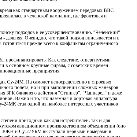
то время как стандартным вооружением передовых ВВС
роявилась в чеченской кампании, где фронтовая и
 поиску подходов к ее усовершенствованию. "Чеченский"
 - дальняя. Очевидно, что такой подход вписывается и в
 готовиться прежде всего к конфликтам ограниченного
бы профинансировать. Как следствие, отвергнутыми
ли в основном крупные фирмы, с советских времен
инновационные предприятия.
ик Су-24М. На самолет непосредственно в строевых
льного полета, но и при выполнении сложных маневров.
ния ЗРК ближнего действия "Стингер", "Чаппарел" и даже
онов. Важно и то, что наземная и бортовая аппаратура
Су-24МК стал одной из наиболее интересных участников
степени пригодный как для истребителей, так и для
ркутском авиационном производственном объединении (оно
 Су-30КН и Су-27УБМ выступали первыми номерами в
 целей (управляемым и неуправляемым оружием) в одном