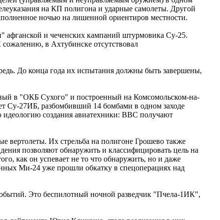
леуказания на КП полигона и ударные самолеты. Другой
полненное ночью на лишенной ориентиров местности.
и" афганской и чеченских кампаний штурмовика Су-25.
 сожалению, в Ахтубинске отсутствовал
ередь. До конца года их испытания должны быть завершены,
ный в "ОКБ Сухого" и построенный на Комсомольском-на-
т Су-27ИБ, разбомбивший 14 бомбами в одном заходе
ую идеологию создания авиатехники: ВВС получают
е вертолеты. Их стрельба на полигоне Грошево также
дения позволяют обнаружить и классифицировать цель на
о, как он успевает не то что обнаружить, но и даже
анных Ми-24 уже прошли обкатку в спецоперациях над
 событий. Это беспилотный ночной разведчик "Пчела-1ИК",