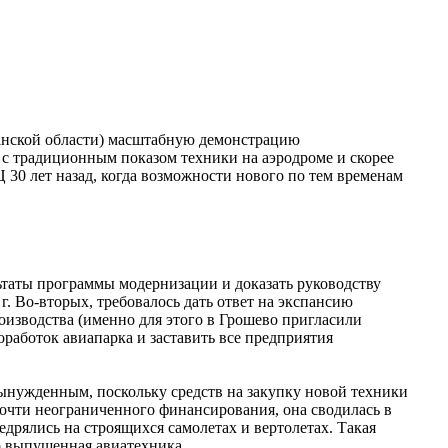
ханской области) масштабную демонстрацию
с традиционным показом техники на аэродроме и скорее
30 лет назад, когда возможности нового по тем временам
ьтаты программы модернизации и доказать руководству
г. Во-вторых, требовалось дать ответ на экспансию
изводства (именно для этого в Грошево пригласили
работок авиапарка и заставить все предприятия
вынужденным, поскольку средств на закупку новой техники
почти неограниченного финансирования, она сводилась в
рялись на строящихся самолетах и вертолетах. Такая
о выпущенная авиатехника.