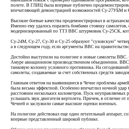
полете. В ГЛИЦ была впервые публично продемонстрирова
впечатляющей демонстрацией возможностей Су-27УБМ и С
Высокие боевые качества продемонстрировал в астраханск
Именно ему удалось поразить бомбами стоянку самолетов,
модернизированный по ТТЗ ВВС штурмовик Су-25СК, кото
Су-24М, Су-27, Су-30 и Су-25 образуют "суховскую" четве
а в следующем году, если аргументы ВВС на правительство
Достойно выступили на полигоне и новые самолеты ВВС.
Амуре авиационном производственном объединении. ВВС т
танковую колонну условного противника. На сегодняшний
самолеты, создаваемые за счет собственных средств заводов
Главным ответом на выявившиеся в Чечне проблемы армей
была весьма эффектной. Особенно впечатлил ночной удар
расстоянии нескольких километров. Пуск неуправляемых ра
услышать звук двигателя вертолета. Причем, в отличие о
Чечней и заслужили самые высокие оценки военных.
На полигоне действовал еще один летательный аппарат, с
впервые представленный широкой публике.