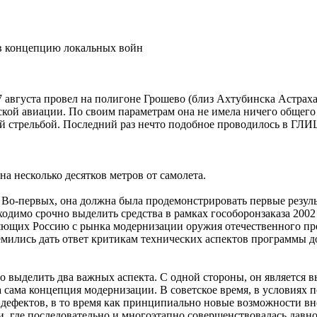
в концепцию локальных войн
7 августа провел на полигоне Грошево (близ Ахтубинска Астра
ой авиации. По своим параметрам она не имела ничего общего 
 стрельбой. Последний раз нечто подобное проводилось в ГЛИЦ 
на несколько десятков метров от самолета.
 Во-первых, она должна была продемонстрировать первые резул
одимо срочно выделить средства в рамках гособоронзаказа 2002 
яющих Россию с рынка модернизации оружия отечественного про
ились дать ответ критикам технических аспектов программы до
о выделить два важных аспекта. С одной стороны, он является 
а сама концепция модернизации. В советское время, в условиях 
ефектов, в то время как принципиально новые возможности внед
и, где последовательно и многоэтапно совершенствовалась давн