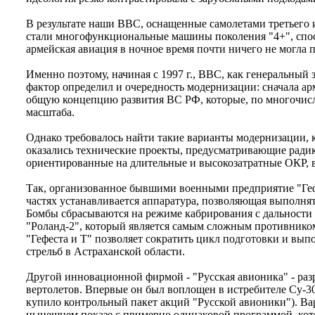
В результате наши ВВС, оснащенные самолетами третьего и
стали многофункциональные машины поколения "4+", способ
армейская авиация в ночное время почти ничего не могла 
Именно поэтому, начиная с 1997 г., ВВС, как генеральный
фактор определил и очередность модернизации: сначала арм
общую концепцию развития ВС РФ, которые, по многочисл
масштаба.
Однако требовалось найти такие варианты модернизации,
оказались технические проекты, предусматривающие радик
ориентированные на длительные и высокозатратные ОКР, 
Так, организованное бывшими военными предприятие "Геф
частях устанавливается аппаратура, позволяющая выполня
Бомбы сбрасываются на режиме кабрирования с дальности 
"Роланд-2", который является самым сложным противником 
"Гефеста и Т" позволяет сократить цикл подготовки и вып
стрельб в Астраханской области.
Другой инновационной фирмой - "Русская авионика" - разр
вертолетов. Впервые он был воплощен в истребителе Су-
купило контрольный пакет акций "Русской авионики"). В
нынешнем показе с примерно одинаковой программой, кот