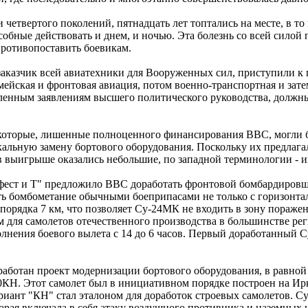
 четвертого поколений, пятнадцать лет топтались на месте, в 
ные действовать и днем, и ночью. Эта болезнь со всей силой п
противопоставить боевикам.
 заказчик всей авиатехники для Вооруженных сил, приступили к
ейская и фронтовая авиация, потом военно-транспортная и затем
енным заявлениям высшего политического руководства, должны
 которые, лишенные полноценного финансирования ВВС, могли 
альную замену бортового оборудования. Поскольку их предлага
в выигрыше оказались небольшие, по западной терминологии - 
ест и Т" предложило ВВС доработать фронтовой бомбардировщ
ть бомбометание обычными боеприпасами не только с горизонта
порядка 7 км, что позволяет Су-24МК не входить в зону пораже
для самолетов отечественного производства в большинстве реги
олнения боевого вылета с 14 до 6 часов. Первый доработанный 
аботан проект модернизации бортового оборудования, в равной 
30КН. Этот самолет был в инициативном порядке построен на И
ариант "КН" стал эталоном для доработок строевых самолетов.
орая включала в себя атаку воздушного противника и наземных