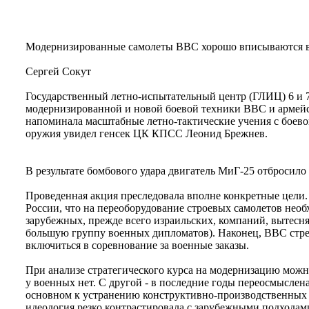
Модернизированные самолеты ВВС хорошо вписываются 
Сергей Сокут
Государственный летно-испытательный центр (ГЛИЦ) 6 и 
модернизированной и новой боевой техники ВВС и армейск
напоминала масштабные летно-тактические учения с боевой
оружия увидел генсек ЦК КПСС Леонид Брежнев.
В результате бомбового удара двигатель МиГ-25 отбросило 
Проведенная акция преследовала вполне конкретные цели.
России, что на переоборудование строевых самолетов необх
зарубежных, прежде всего израильских, компаний, вытесн
большую группу военных дипломатов). Наконец, ВВС стрем
включиться в соревнование за военные заказы.
При анализе стратегического курса на модернизацию можн
у военных нет. С другой - в последние годы переосмыслен
основном к устранению конструктивно-производственных д
идеология резко контрастировала с зарубежными подходам