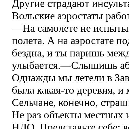
Другие страдают инсульта
Вольские аэростаты рабо
—На самолете не испыты
полета. А на аэростате п
бездна, и ты паришь ме
улыбается.—Слышишь абс
Однажды мы летели в Зав
была какая-то деревня, и
Сельчане, конечно, страш
Не раз объекты местных 
НЛО. Представьте себе: ве